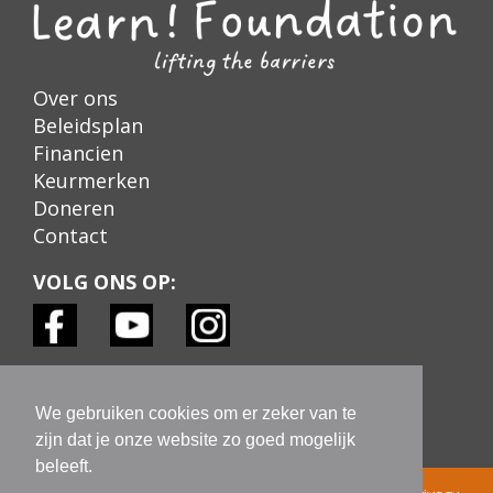
Over ons
Beleidsplan
Financien
Keurmerken
Doneren
Contact
VOLG ONS OP:
KEURMERKEN:
We gebruiken cookies om er zeker van te
zijn dat je onze website zo goed mogelijk
beleeft.