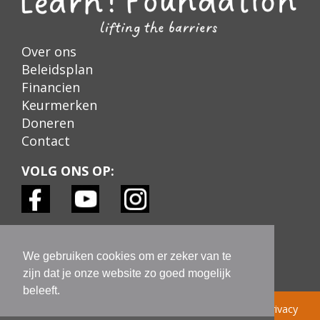
Over ons
Beleidsplan
Financien
Keurmerken
Doneren
Contact
VOLG ONS OP:
KEURMERKEN:
We gebruiken cookies om er zeker van te
zijn dat je onze website zo goed mogelijk
beleeft.
© Learn! Foundation 2022 |
Colofon
|
Disclaimer
|
Privacy