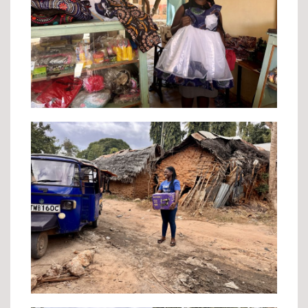
Sophia's workplace
Surpise! Sophia's own sewingmachine