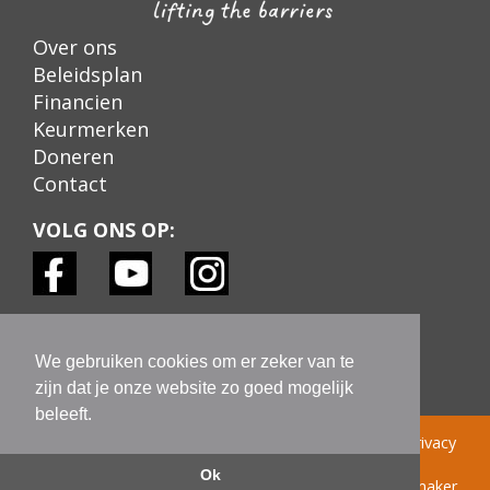
Over ons
Beleidsplan
Financien
Keurmerken
Doneren
Contact
VOLG ONS OP:
KEURMERKEN:
We gebruiken cookies om er zeker van te
zijn dat je onze website zo goed mogelijk
beleeft.
© Learn! Foundation 2022 |
Colofon
|
Disclaimer
|
Privacy
Statement AVG
|
Ok
Site ontwerp: papermaker