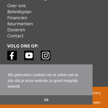
Over ons
Beleidsplan
Financien
Keurmerken
Doneren
Contact
VOLG ONS OP:
KEURMERKEN:
We gebruiken cookies om er zeker van te
zijn dat je onze website zo goed mogelijk
beleeft.
© Learn! Foundation 2022 |
Colofon
|
Disclaimer
|
Privacy
Statement AVG
|
Ok
Site ontwerp: papermaker