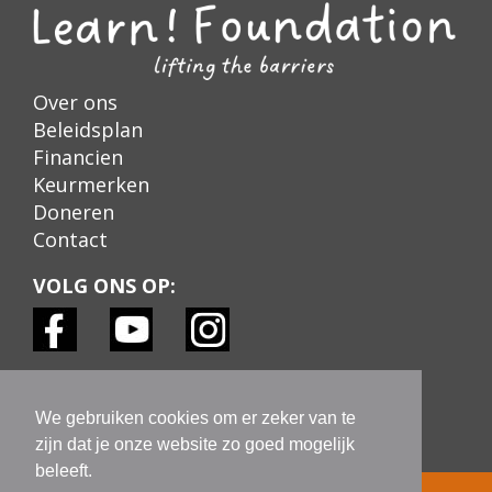
Over ons
Beleidsplan
Financien
Keurmerken
Doneren
Contact
VOLG ONS OP:
KEURMERKEN:
We gebruiken cookies om er zeker van te
zijn dat je onze website zo goed mogelijk
beleeft.