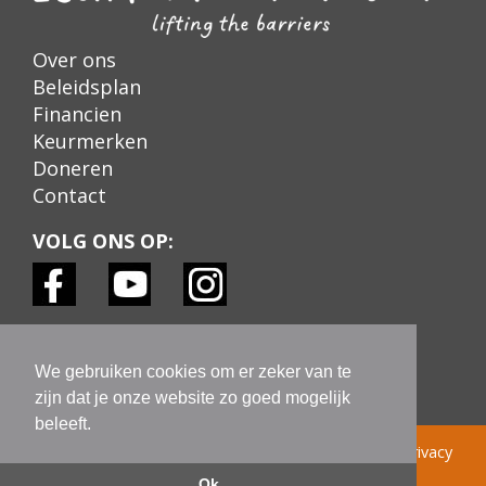
Over ons
Beleidsplan
Financien
Keurmerken
Doneren
Contact
VOLG ONS OP:
KEURMERKEN:
We gebruiken cookies om er zeker van te
zijn dat je onze website zo goed mogelijk
beleeft.
© Learn! Foundation 2022 |
Colofon
|
Disclaimer
|
Privacy
Statement AVG
|
Ok