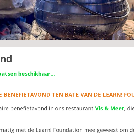
ond
plaatsen beschikbaar...
E BENEFIETAVOND TEN BATE VAN DE LEARN! F
naire benefietavond in ons restaurant
Vis & Meer
, d
egelmatig met de Learn! Foundation mee geweest om d