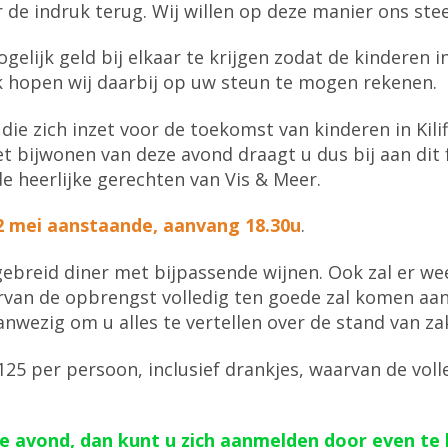
 de indruk terug. Wij willen op deze manier ons ste
elijk geld bij elkaar te krijgen zodat de kinderen i
jk hopen wij daarbij op uw steun te mogen rekenen.
die zich inzet voor de toekomst van kinderen in Kil
 bijwonen van deze avond draagt u dus bij aan dit f
e heerlijke gerechten van Vis & Meer.
2 mei aanstaande, aanvang 18.30u
.
ebreid diner met bijpassende wijnen. Ook zal er we
rvan de opbrengst volledig ten goede zal komen aan 
wezig om u alles te vertellen over de stand van zake
25 per persoon, inclusief drankjes, waarvan de voll
iale avond, dan kunt u zich aanmelden door even te