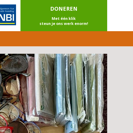
DONEREN
Met één klik
steun je ons werk enorm!